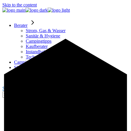
Skip to the content
Berater
Strom, Gas & Wasser
Sanitär & Hygiene
Campingtipps
Kaufberater
Instandhaltung
Technik
Campingplätze
Shop
Partner
Blogger werden
Search