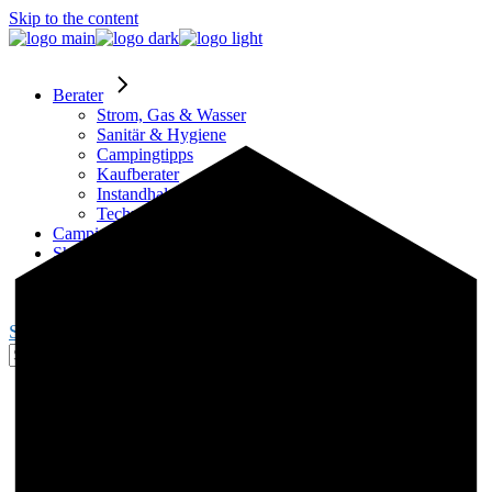
Skip to the content
Berater
Strom, Gas & Wasser
Sanitär & Hygiene
Campingtipps
Kaufberater
Instandhaltung
Technik
Campingplätze
Shop
Partner
Blogger werden
Search