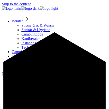
Skip to the content
Berater
Strom, Gas & Wasser
Sanitär & Hygiene
Campingtipps
Kaufberater
Instandhaltung
Technik
Campingplätze
Shop
Partner
Blogger werden
Search