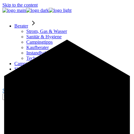
Skip to the content
Berater
Strom, Gas & Wasser
Sanitär & Hygiene
Campingtipps
Kaufberater
Instandhaltung
Technik
Campingplätze
Shop
Partner
Blogger werden
Search