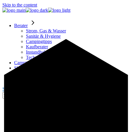
Skip to the content
Berater
Strom, Gas & Wasser
Sanitär & Hygiene
Campingtipps
Kaufberater
Instandhaltung
Technik
Campingplätze
Shop
Partner
Blogger werden
Search