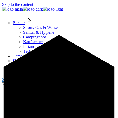
Skip to the content
Berater
Strom, Gas & Wasser
Sanitär & Hygiene
Campingtipps
Kaufberater
Instandhaltung
Technik
Campingplätze
Shop
Partner
Blogger werden
Search