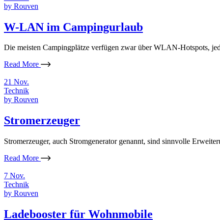
by
Rouven
W-LAN im Campingurlaub
Die meisten Campingplätze verfügen zwar über WLAN-Hotspots, jedoc
Read More
21
Nov.
Technik
by
Rouven
Stromerzeuger
Stromerzeuger, auch Stromgenerator genannt, sind sinnvolle Erweite
Read More
7
Nov.
Technik
by
Rouven
Ladebooster für Wohnmobile