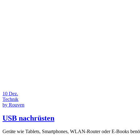
10
Dez.
Technik
by
Rouven
USB nachrüsten
Geräte wie Tablets, Smartphones, WLAN-Router oder E-Books benöt